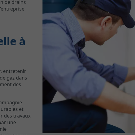
on de drains
’entreprise
lle à
r, entretenir
 de gaz dans
ement des
 compagnie
urables et
r des travaux
par une
nie