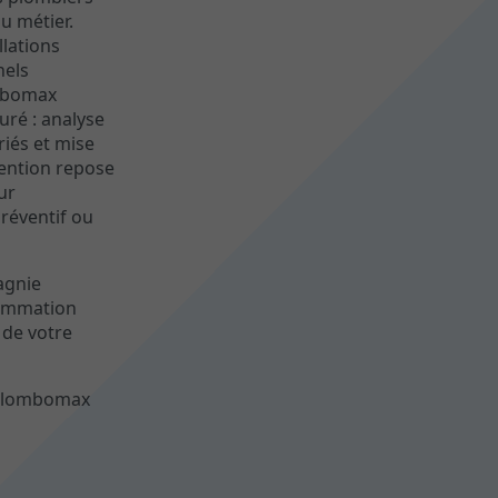
u métier.
llations
nels
mbomax
uré : analyse
riés et mise
ention repose
ur
préventif ou
agnie
sommation
 de votre
e Plombomax