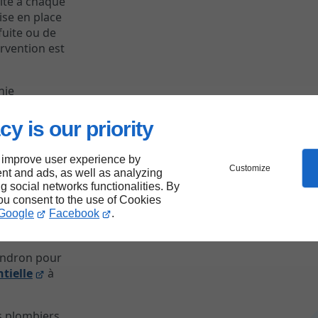
te à chaque
mise en place
fuite ou de
rvention est
nie
ail fiable et
cy is our priority
 improve user experience by
Customize
nt and ads, as well as analyzing
ng social networks functionalities. By
you consent to the use of Cookies
eil
Google
Facebook
.
endron pour
tielle
à
es plombiers